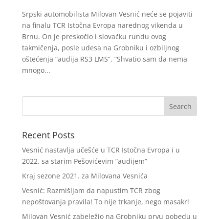
Srpski automobilista Milovan Vesnić neće se pojaviti
na finalu TCR Istočna Evropa narednog vikenda u
Brnu. On je preskočio i slovačku rundu ovog
takmičenja, posle udesa na Grobniku i ozbiljnog
oštećenja “audija RS3 LMS”. “Shvatio sam da nema
mnogo...
Recent Posts
Vesnić nastavlja učešće u TCR Istočna Evropa i u
2022. sa starim Pešovićevim “audijem”
Kraj sezone 2021. za Milovana Vesnića
Vesnić: Razmišljam da napustim TCR zbog
nepoštovanja pravila! To nije trkanje, nego masakr!
Milovan Vesnić zabeležio na Grobniku prvu pobedu u