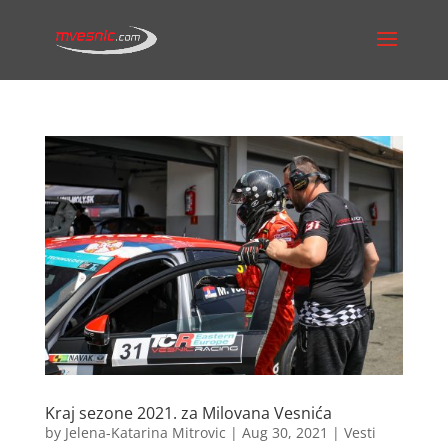
Kraj sezone 2021. za Milovana Vesnića
by
Jelena-Katarina Mitrovic
|
Aug 30, 2021
|
Vesti